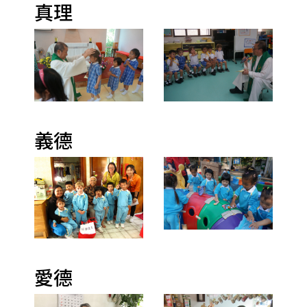
真理
義德
愛德