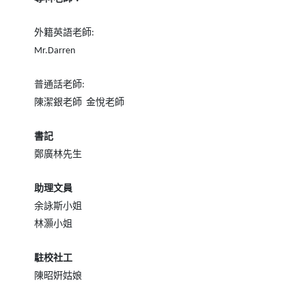
外籍英語老師
:
Mr.Darren
普通話老師
:
陳潔銀老師
金悅老師
書記
鄭廣林先生
助理文員
余詠斯小姐
林灝小姐
駐校社工
陳昭姸姑娘