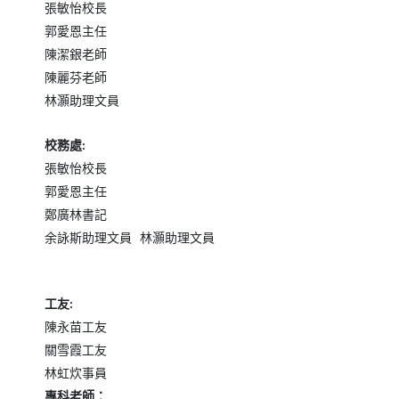
張敏怡校長
郭愛恩主任
陳潔銀老師
陳麗芬老師
林灝助理文員
校務處
:
張敏怡校長
郭愛恩主任
鄭廣林書記
余詠斯助理文員
林灝助理文員
工友
:
陳永苗工友
關雪霞工友
林虹炊事員
專科老師：